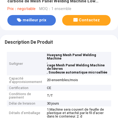
carbone de Mesh Panel Welding Machine Low
microallié
Prix：negotiable
MOQ：1 ensemble
meilleur prix
Contactez
Description De Produit
Huayang Mesh Panel Welding
Machine
,
Surligner
cage Mesh Panel Welding Machine
de lièvres
,
Soudeuse automatique microalliée
Capacité
20 ensembles/mois
d'approvisionnement
Certification
CE
Conditions de
T/T
paiement
Délai de livraison
30 jours
1.Machine sera couvert de feuille de
Détails d'emballage
plastique et attaché par le fil d'acier
dans le conteneur. 2. d