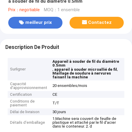
à souder de fil du diamètre 0.5mm
Prix：negotiable
MOQ：1 ensemble
meilleur prix
Contactez
Description De Produit
Appareil à souder de fil du diamètre
0.5mm
Surligner
,
,
appareil à souder microallié de fil
Maillage de soudure à nervures
faisant la machine
Capacité
20 ensembles/mois
d'approvisionnement
Certification
CE
Conditions de
T/T
paiement
Délai de livraison
30 jours
1.Machine sera couvert de feuille de
Détails d'emballage
plastique et attaché par le fil d'acier
dans le conteneur. 2. d