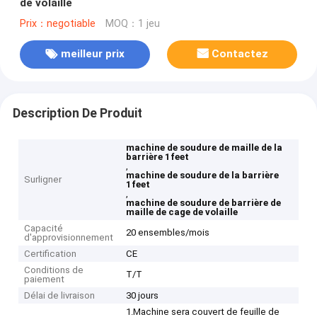
de volaille
Prix：negotiable
MOQ：1 jeu
meilleur prix
Contactez
Description De Produit
machine de soudure de maille de la
barrière 1feet
,
machine de soudure de la barrière
Surligner
1feet
,
machine de soudure de barrière de
maille de cage de volaille
Capacité
20 ensembles/mois
d'approvisionnement
Certification
CE
Conditions de
T/T
paiement
Délai de livraison
30 jours
1.Machine sera couvert de feuille de