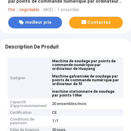
par points de commande numérique par ordinateur
de fil stationnaire
Prix：negotiable
MOQ：1 ensemble
meilleur prix
Contactez
Description De Produit
Machine de soudage par points de
commande numérique par
ordinateur de Huayang
,
Machine galvanisée de soudage par
Surligner
points de commande numérique par
ordinateur de fil
,
machine stationnaire de soudage
par points 10kw
Capacité
20 ensembles/mois
d'approvisionnement
Certification
CE
Conditions de
T/T
paiement
Délai de livraison
30 jours