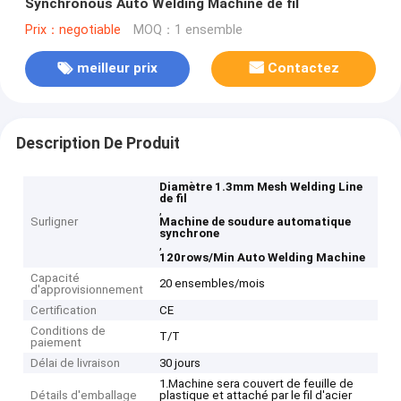
Synchronous Auto Welding Machine de fil
Prix：negotiable
MOQ：1 ensemble
meilleur prix
Contactez
Description De Produit
Diamètre 1.3mm Mesh Welding Line
de fil
,
Surligner
Machine de soudure automatique
synchrone
,
120rows/Min Auto Welding Machine
Capacité
20 ensembles/mois
d'approvisionnement
Certification
CE
Conditions de
T/T
paiement
Délai de livraison
30 jours
1.Machine sera couvert de feuille de
Détails d'emballage
plastique et attaché par le fil d'acier