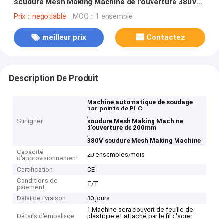
soudure Mesh Making Machine de l'ouverture 380V
de 200mm
Prix：negotiable
MOQ：1 ensemble
meilleur prix
Contactez
Description De Produit
Machine automatique de soudage
par points de PLC
,
Surligner
soudure Mesh Making Machine
d'ouverture de 200mm
,
380V soudure Mesh Making Machine
Capacité
20 ensembles/mois
d'approvisionnement
Certification
CE
Conditions de
T/T
paiement
Délai de livraison
30 jours
1.Machine sera couvert de feuille de
Détails d'emballage
plastique et attaché par le fil d'acier