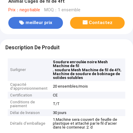
Animal Cages de fil de 4ft
Prix：negotiable
MOQ：1 ensemble
meilleur prix
Contactez
Description De Produit
Soudure enroulée noire Mesh
Machine de fil
Surligner
,
,
soudure Mesh Machine de fil de 4ft
Machine de soudure de bobinage de
solides solubles
Capacité
20 ensembles/mois
d'approvisionnement
Certification
CE
Conditions de
T/T
paiement
Délai de livraison
30 jours
1.Machine sera couvert de feuille de
Détails d'emballage
plastique et attaché par le fil d'acier
dans le conteneur. 2. d