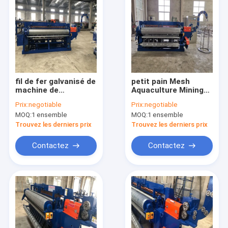
fil de fer galvanisé de
petit pain Mesh
machine de
Aquaculture Mining
120times/Min Syncro
de la largeur
Prix:
negotiable
Prix:
negotiable
Drive Shaft Welding
110rows/Min Drive
MOQ:
1 ensemble
MOQ:
1 ensemble
380V
Shaft Welding
Machine de 2m
Trouvez les derniers prix
Trouvez les derniers prix
Contactez
Contactez
Accueil
Produits
A propos de nous