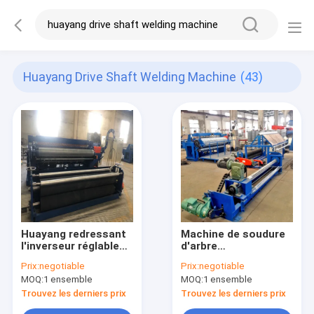
Huayang Drive Shaft Welding Machine
(43)
Huayang redressant
Machine de soudure
l'inverseur réglable
d'arbre
de machine de
d'entraînement de
Prix:
negotiable
Prix:
negotiable
soudure d'arbre
Huayang 5kw Thom
MOQ:
1 ensemble
MOQ:
1 ensemble
d'entraînement
Shaft Water Cooling
Transformer
Trouvez les derniers prix
Trouvez les derniers prix