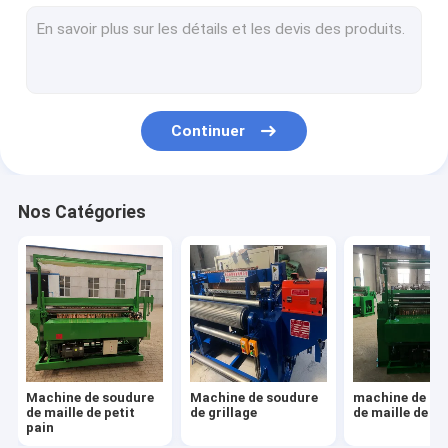
Machine de soudage par points de commande numérique par
machine soudée de grillage
Machine de fabrication nette de fil de GI
Continuer
Machine de soudage par points d'acier inoxydable
Nos Catégories
Machine de soudure
Machine de soudure
machine de so
de maille de petit
de grillage
de maille de ba
pain