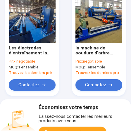
Les électrodes
la machine de
d'entraînement la
soudure d'arbre
machine de soudure
d'entraînement de
Prix:
negotiable
Prix:
negotiable
d'arbre automatique
Signage de la clôture
MOQ:
1 ensemble
MOQ:
1 ensemble
pour la maille de
5kw a galvanisé la
petit pain du
segmentation de fil
Trouvez les derniers prix
Trouvez les derniers prix
diamètre de fil 0.6-
1.3mm
Contactez
Contactez
Économisez votre temps
Laissez-nous contacter les meilleurs
produits avec vous.