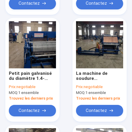
Contactez
Contactez
Petit pain galvanisé
La machine de
du diamètre 1.4-
soudure
2.6mm de machine
intellectualisée
Prix:
negotiable
Prix:
negotiable
de soudure d'arbre
d'arbre
MOQ:
1 ensemble
MOQ:
1 ensemble
d'entraînement de fil
d'entraînement de
longueur de 130m
Trouvez les derniers prix
Trouvez les derniers prix
solides solubles
câblent Thom Shaft
Contactez
Contactez