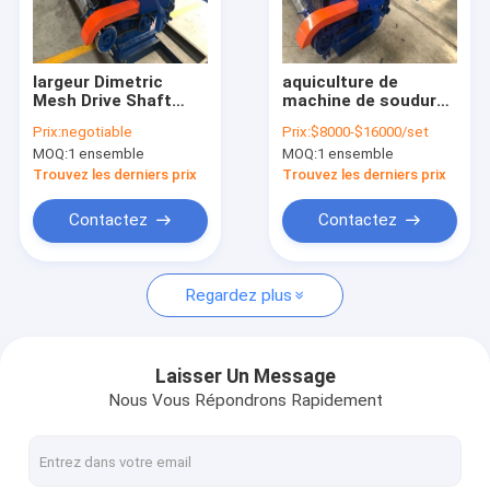
Contact
largeur Dimetric
aquiculture de
Mesh Drive Shaft
machine de soudure
Machine de soudure de maille de petit pain
Welding Machine
d'arbre
Prix:
negotiable
Prix:
$8000-$16000/set
30rolls/8hours de 7ft
d'entraînement
MOQ:
1 ensemble
MOQ:
1 ensemble
horizontal
d'écran de PLC
Machine de soudure de grillage
120rows/Min
Trouvez les derniers prix
Trouvez les derniers prix
machine de soudure de maille de barrière
Contactez
Contactez
Machine de soudure d'arbre d'entraînement
Regardez plus
Soudure Mesh Manufacturing Machine
fil de maille de diamant faisant la machine
Laisser Un Message
Nous Vous Répondrons Rapidement
Machine pneumatique de soudage par points
machine de soudure de filet à mailles