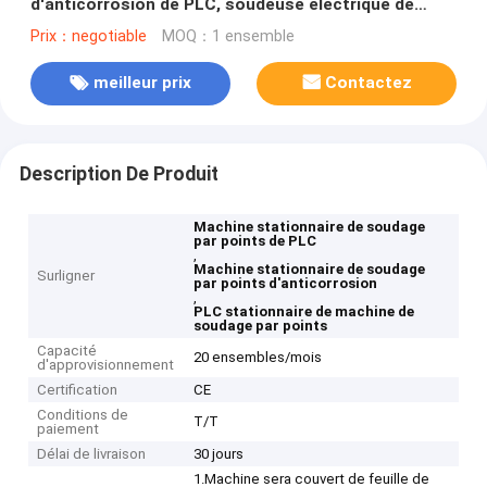
d'anticorrosion de PLC, soudeuse électrique de
tache du diamètre de fil 0.6mm
Prix：negotiable
MOQ：1 ensemble
meilleur prix
Contactez
Description De Produit
Machine stationnaire de soudage
par points de PLC
,
Machine stationnaire de soudage
Surligner
par points d'anticorrosion
,
PLC stationnaire de machine de
soudage par points
Capacité
20 ensembles/mois
d'approvisionnement
Certification
CE
Conditions de
T/T
paiement
Délai de livraison
30 jours
1.Machine sera couvert de feuille de